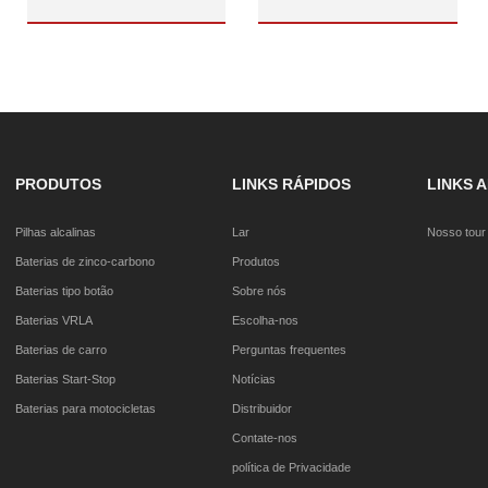
PRODUTOS
LINKS RÁPIDOS
LINKS 
Pilhas alcalinas
Lar
Nosso tour 
Baterias de zinco-carbono
Produtos
Baterias tipo botão
Sobre nós
Baterias VRLA
Escolha-nos
Baterias de carro
Perguntas frequentes
Baterias Start-Stop
Notícias
Baterias para motocicletas
Distribuidor
Contate-nos
política de Privacidade