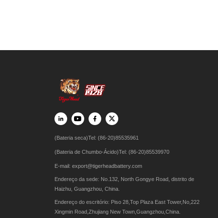
(Bateria seca)Tel: (86-20)85535961
(Bateria de Chumbo-Ácido)Tel: (86-20)85539970
E-mail:
export@tigerheadbattery.com
Endereço da sede: No.132, North Gongye Road, distrito de
Haizhu, Guangzhou, China.
Endereço do escritório: Piso 28,Top Plaza East Tower,No,222
Xingmin Road,Zhujiang New Town,Guangzhou,China.