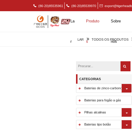
(86-20)85535961
(86-20)85539970
export@tigerheadb
La
Produto
Sobre
LAR
TODOS OS PRODUTOS
r
s
nós
CATEGORIAS
Baterias de zinco-carbono
Baterias para fogão a gás
Pilhas alcalinas
Baterias tipo botão