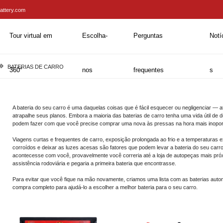
attery.com
Tour virtual em
Escolha-
Perguntas
Notí
BATERIAS DE CARRO
360°
nos
frequentes
s
A bateria do seu carro é uma daquelas coisas que é fácil esquecer ou negligenciar — at
atrapalhe seus planos. Embora a maioria das baterias de carro tenha uma vida útil de do
podem fazer com que você precise comprar uma nova às pressas na hora mais inopor
Viagens curtas e frequentes de carro, exposição prolongada ao frio e a temperaturas e
corroídos e deixar as luzes acesas são fatores que podem levar a bateria do seu carr
acontecesse com você, provavelmente você correria até a loja de autopeças mais próxi
assistência rodoviária e pegaria a primeira bateria que encontrasse.
Para evitar que você fique na mão novamente, criamos uma lista com as baterias auto
compra completo para ajudá-lo a escolher a melhor bateria para o seu carro.