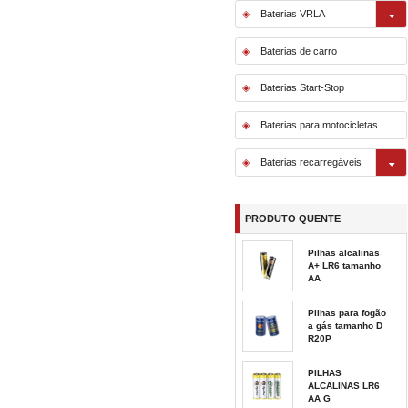
Baterias VRLA
Baterias de carro
Baterias Start-Stop
Baterias para motocicletas
Baterias recarregáveis
PRODUTO QUENTE
Pilhas alcalinas
A+ LR6 tamanho
AA
Pilhas para fogão
a gás tamanho D
R20P
PILHAS
ALCALINAS LR6
AA G