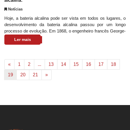
alcalina.
Notícias
Hoje, a bateria alcalina pode ser vista em todos os lugares, o
desenvolvimento da bateria alcalina passou por um longo
processo de evolução. Em 1868, o engenheiro francês George-
Lecland fabricou a pri
Ler mais
«
1
2
...
13
14
15
16
17
18
19
20
21
»